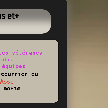
ns et+
tes vétéranes
 plus
 équipes
 courrier ou
oAsso
 08h30