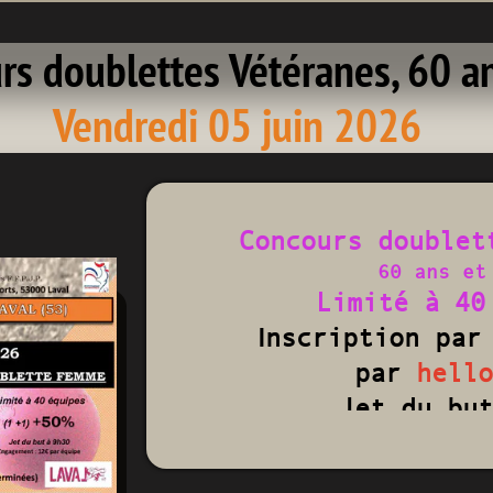
rs doublettes Vétéranes, 60 a
Vendredi 05 juin 2026
Concours doublet
60 ans et
Limité à 40
I
nscription par
par
hell
Jet du but