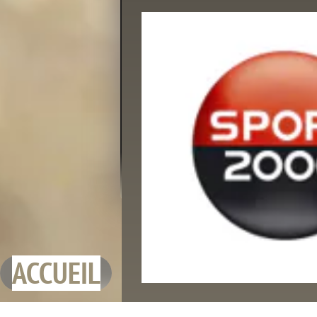

ACCUEIL