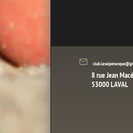
mail_outline
club.lavalpetanque@g
8 rue Jean Mac
53000 LAVAL