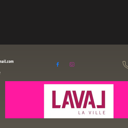
mail.com


é