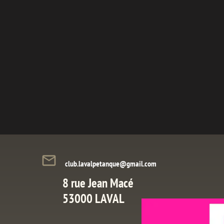
mail_outline
club.lavalpetanque@gmail.com
8 rue Jean Macé
53000 LAVAL