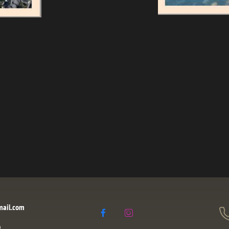
mail.com


é