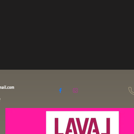
mail.com


é