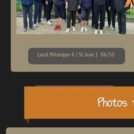
Laval Pétanque 4 / St Jean 1 06/30
Laval Pétanque 4 / Bonchamp 1
Photos 
30/6