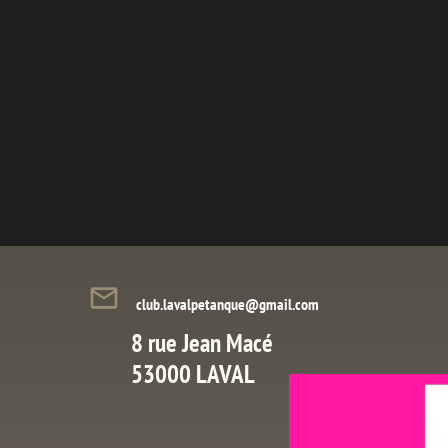
mail_outline
club.lavalpetanque@gmail.com
8 rue Jean Macé
53000 LAVAL